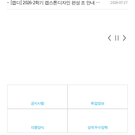
[캡디] 2026-2학기 캡스톤디자인 편성 조 안내 및 캡디 단톡방 안내
2026-07-27
공지사항
취업정보
각종양식
성적우수장학