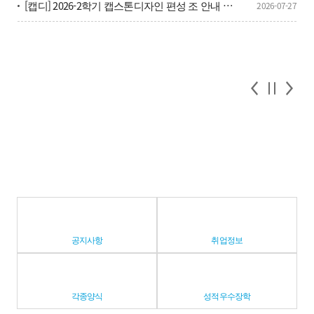
[캡디] 2026-2학기 캡스톤디자인 편성 조 안내 및 캡디 단톡방 안내
2026-07-27
공지사항
취업정보
각종양식
성적우수장학