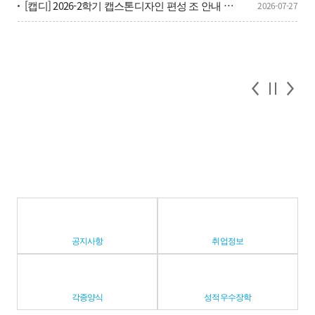
[캡디] 2026-2학기 캡스톤디자인 편성 조 안내 및 캡디 단톡방 안내
2026-07-27
공지사항
취업정보
각종양식
성적우수장학