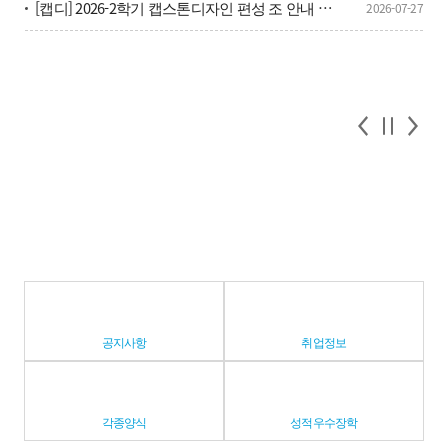
[캡디] 2026-2학기 캡스톤디자인 편성 조 안내 및 캡디 단톡방 안내
2026-07-27
공지사항
취업정보
각종양식
성적우수장학