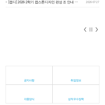
[캡디] 2026-2학기 캡스톤디자인 편성 조 안내 및 캡디 단톡방 안내
2026-07-27
공지사항
취업정보
각종양식
성적우수장학